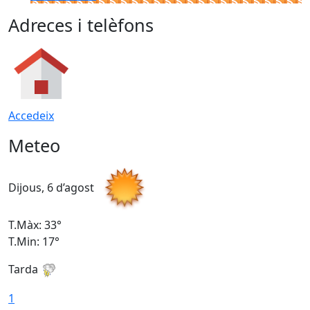
Adreces i telèfons
Accedeix
Meteo
Dijous, 6 d’agost
D
T.Màx: 33°
T
T.Min: 17°
T
Tarda
T
1