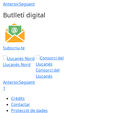
Anterior
Següent
Butlletí digital
Subscriu-te
Lluçanès Nord
Consorci del
Lluçanès
Anterior
Següent
1
Crèdits
Contactar
Protecció de dades