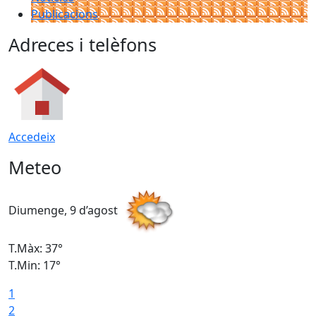
Publicacions
Adreces i telèfons
Accedeix
Meteo
Diumenge, 9 d’agost
D
T.Màx: 37°
T
T.Min: 17°
T
1
T
2