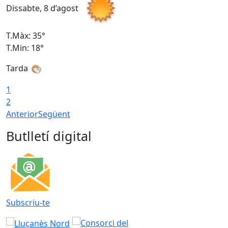
Dissabte, 8 d’agost
D
T.Màx: 35°
T
T.Min: 18°
T
Tarda
T
1
2
Anterior
Següent
Butlletí digital
Subscriu-te