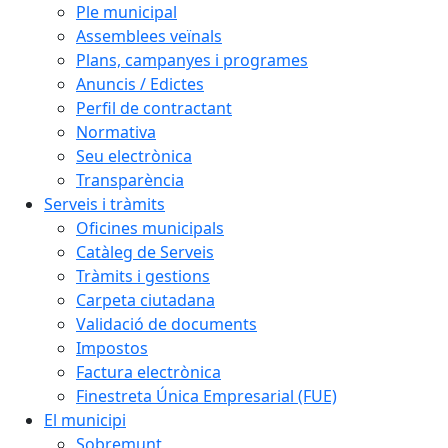
Ple municipal
Assemblees veïnals
Plans, campanyes i programes
Anuncis / Edictes
Perfil de contractant
Normativa
Seu electrònica
Transparència
Serveis i tràmits
Oficines municipals
Catàleg de Serveis
Tràmits i gestions
Carpeta ciutadana
Validació de documents
Impostos
Factura electrònica
Finestreta Única Empresarial (FUE)
El municipi
Sobremunt