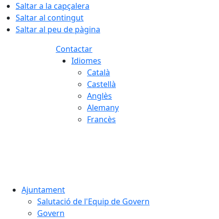
Saltar a la capçalera
Saltar al contingut
Saltar al peu de pàgina
Contactar
Idiomes
Català
Castellà
Anglès
Alemany
Francès
07.08.2026 | 02:47
Ajuntament
Salutació de l'Equip de Govern
Govern