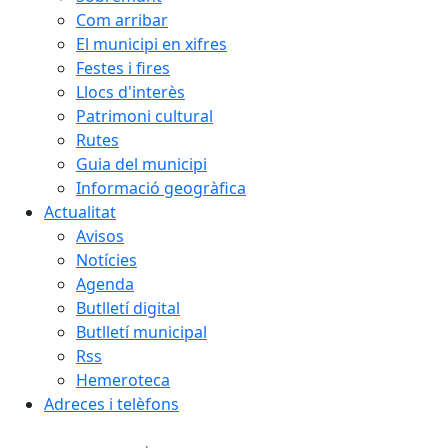
Com arribar
El municipi en xifres
Festes i fires
Llocs d'interès
Patrimoni cultural
Rutes
Guia del municipi
Informació geogràfica
Actualitat
Avisos
Notícies
Agenda
Butlletí digital
Butlletí municipal
Rss
Hemeroteca
Adreces i telèfons