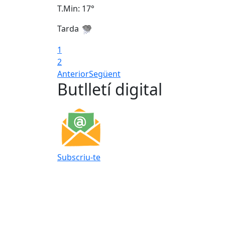
T.Min: 17°
Tarda
1
2
Anterior
Següent
Butlletí digital
Subscriu-te