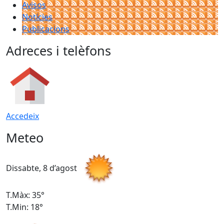
Avisos
Notícies
Publicacions
Adreces i telèfons
Accedeix
Meteo
Dissabte, 8 d’agost
D
T.Màx: 35°
T
T.Min: 18°
T