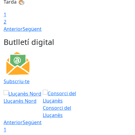
Tarda
T
1
2
Anterior
Següent
Butlletí digital
Subscriu-te
Lluçanès Nord
Consorci del
Lluçanès
Anterior
Següent
1