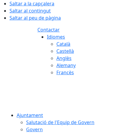
Saltar a la capçalera
Saltar al contingut
Saltar al peu de pàgina
Contactar
Idiomes
Català
Castellà
Anglès
Alemany
Francès
08.08.2026 | 13:50
Ajuntament
Salutació de l'Equip de Govern
Govern