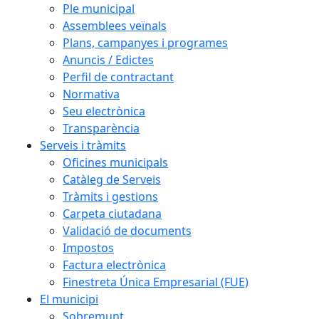
Ple municipal
Assemblees veïnals
Plans, campanyes i programes
Anuncis / Edictes
Perfil de contractant
Normativa
Seu electrònica
Transparència
Serveis i tràmits
Oficines municipals
Catàleg de Serveis
Tràmits i gestions
Carpeta ciutadana
Validació de documents
Impostos
Factura electrònica
Finestreta Única Empresarial (FUE)
El municipi
Sobremunt