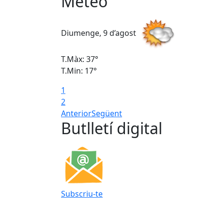
Meteo
Diumenge, 9 d’agost
T.Màx: 37°
T.Min: 17°
1
2
Anterior
Següent
Butlletí digital
Subscriu-te