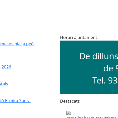
Horari ajuntament
admesos plaça peó
De dillun
de 
e 2026
Tel. 9
stals
ió Ermita Santa
Destacats
Factura electrònica