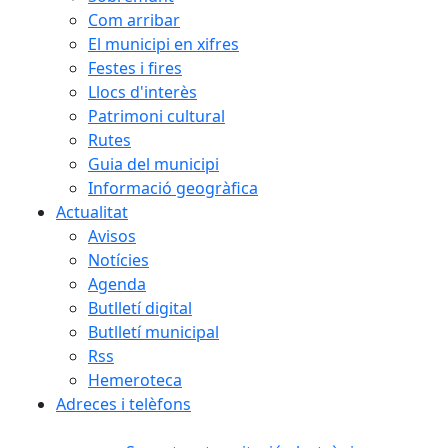
Com arribar
El municipi en xifres
Festes i fires
Llocs d'interès
Patrimoni cultural
Rutes
Guia del municipi
Informació geogràfica
Actualitat
Avisos
Notícies
Agenda
Butlletí digital
Butlletí municipal
Rss
Hemeroteca
Adreces i telèfons