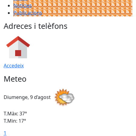
Notícies
Publicacions
Adreces i telèfons
Accedeix
Meteo
Diumenge, 9 d’agost
D
T.Màx: 37°
T
T.Min: 17°
T
1
T