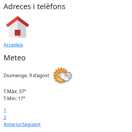
Adreces i telèfons
Accedeix
Meteo
Diumenge, 9 d’agost
D
T.Màx: 37°
T
T.Min: 17°
T
1
T
2
Anterior
Següent