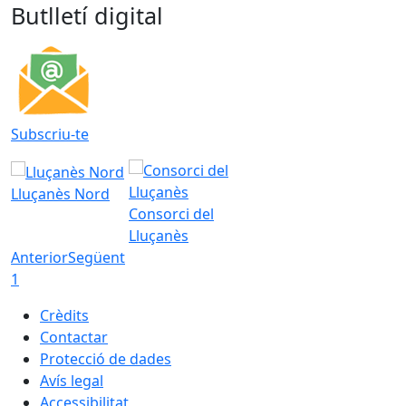
Butlletí digital
Subscriu-te
Lluçanès Nord
Consorci del
Lluçanès
Anterior
Següent
1
Crèdits
Contactar
Protecció de dades
Avís legal
Accessibilitat