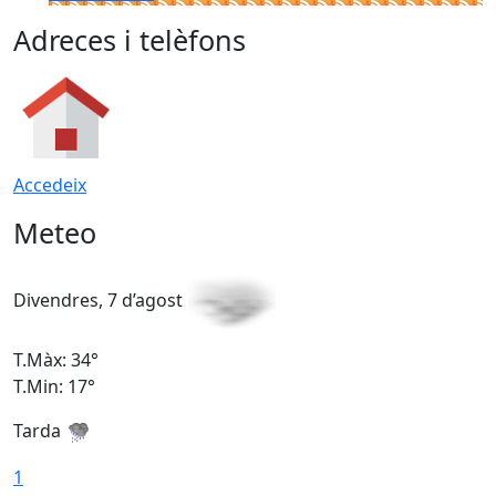
Adreces i telèfons
Accedeix
Meteo
Divendres, 7 d’agost
D
T.Màx: 34°
T
T.Min: 17°
T
Tarda
T
1