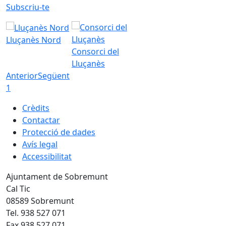
Subscriu-te
Lluçanès Nord
Consorci del
Lluçanès
Anterior
Següent
1
Crèdits
Contactar
Protecció de dades
Avís legal
Accessibilitat
Ajuntament de Sobremunt
Cal Tic
08589 Sobremunt
Tel. 938 527 071
Fax 938 527 071