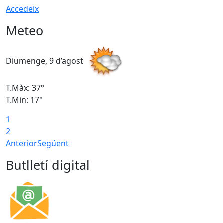
Accedeix
Meteo
Diumenge, 9 d’agost
D
T.Màx: 37°
T
T.Min: 17°
T
1
T
2
Anterior
Següent
Butlletí digital