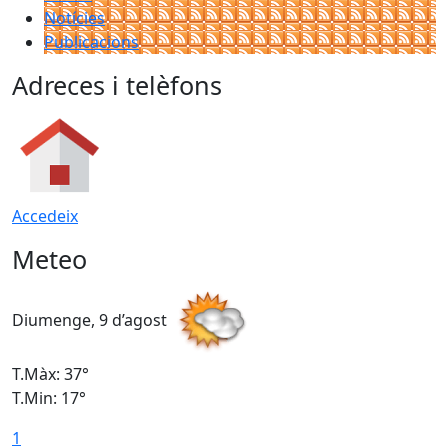
Notícies
Publicacions
Adreces i telèfons
Accedeix
Meteo
Diumenge, 9 d’agost
D
T.Màx: 37°
T
T.Min: 17°
T
1
T