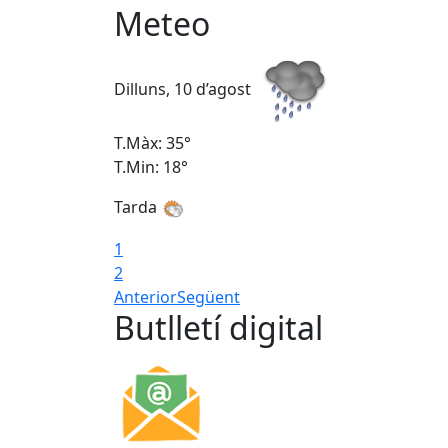
Meteo
Dilluns, 10 d’agost
T.Màx: 35°
T.Min: 18°
Tarda
1
2
Anterior
Següent
Butlletí digital