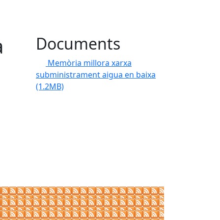
a
Documents
Memòria millora xarxa
subministrament aigua en baixa
(1.2MB)