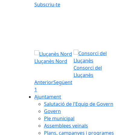
Subscriu-te
Lluçanès Nord
Consorci del
Lluçanès
Anterior
Següent
1
Ajuntament
Salutació de l'Equip de Govern
Govern
Ple municipal
Assemblees veïnals
Plans, campanyes i programes