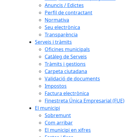
Anuncis / Edictes
Perfil de contractant
Normativa
Seu electrònica
Transparència
Serveis i tràmits
Oficines municipals
Catàleg de Serveis
Tràmits i gestions
Carpeta ciutadana
Validació de documents
Impostos
Factura electrònica
Finestreta Única Empresarial (FUE)
El municipi
Sobremunt
Com arribar
El municipi en xifres