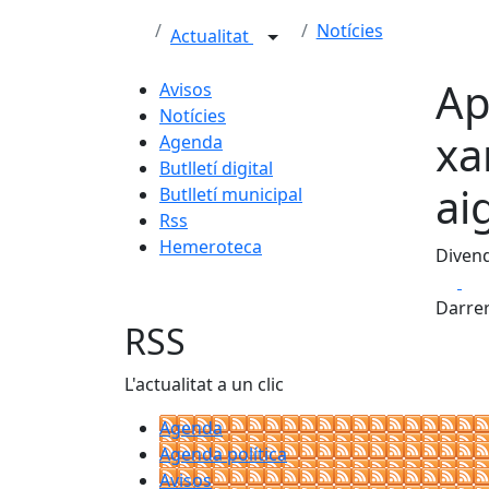
Notícies
Actualitat
Ap
Avisos
Notícies
xa
Agenda
Butlletí digital
ai
Butlletí municipal
Rss
Hemeroteca
Divend
Fa
Darrer
RSS
L'actualitat a un clic
Agenda
Agenda política
Avisos