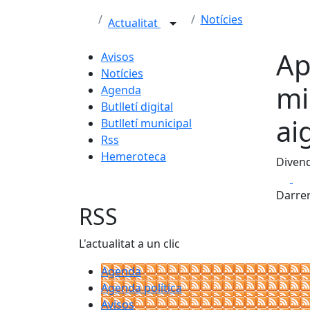
Notícies
Actualitat
Ap
Avisos
Notícies
mi
Agenda
Butlletí digital
ai
Butlletí municipal
Rss
Hemeroteca
Divend
Fa
Darrer
RSS
L'actualitat a un clic
Agenda
Agenda política
Avisos