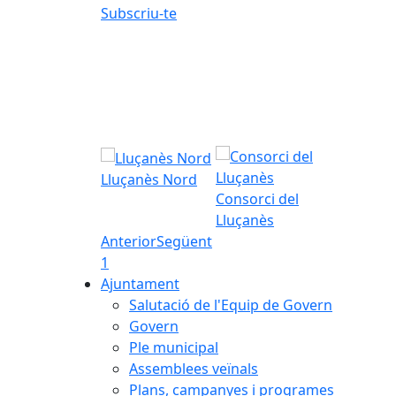
Subscriu-te
Lluçanès Nord
Consorci del
Lluçanès
Anterior
Següent
1
Ajuntament
Salutació de l'Equip de Govern
Govern
Ple municipal
Assemblees veïnals
Plans, campanyes i programes