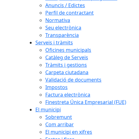
Anuncis / Edictes
Perfil de contractant
Normativa
Seu electrònica
Transparència
Serveis i tràmits
Oficines municipals
Catàleg de Serveis
Tràmits i gestions
Carpeta ciutadana
Validació de documents
Impostos
Factura electrònica
Finestreta Única Empresarial (FUE)
El municipi
Sobremunt
Com arribar
El municipi en xifres