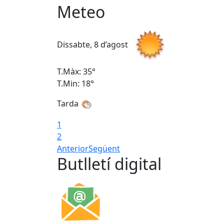
Meteo
Dissabte, 8 d’agost
T.Màx: 35°
T.Min: 18°
Tarda
1
2
Anterior
Següent
Butlletí digital