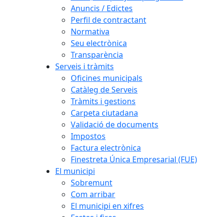
Anuncis / Edictes
Perfil de contractant
Normativa
Seu electrònica
Transparència
Serveis i tràmits
Oficines municipals
Catàleg de Serveis
Tràmits i gestions
Carpeta ciutadana
Validació de documents
Impostos
Factura electrònica
Finestreta Única Empresarial (FUE)
El municipi
Sobremunt
Com arribar
El municipi en xifres