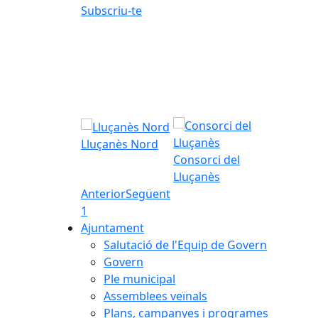
Subscriu-te
Lluçanès Nord
Consorci del
Lluçanès
Anterior
Següent
1
Ajuntament
Salutació de l'Equip de Govern
Govern
Ple municipal
Assemblees veïnals
Plans, campanyes i programes