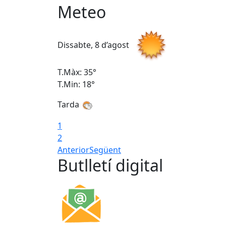
Meteo
Dissabte, 8 d’agost
T.Màx: 35°
T.Min: 18°
Tarda
1
2
Anterior
Següent
Butlletí digital