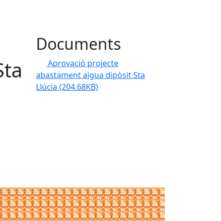
Documents
Sta
Aprovació projecte
abastament aigua dipòsit Sta
Llúcia
(204.68KB)