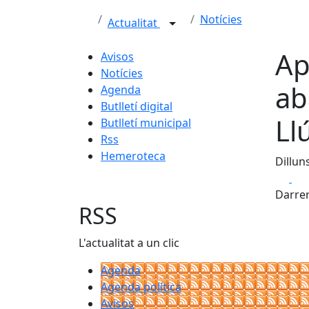
Notícies
Actualitat
Ap
Avisos
Notícies
ab
Agenda
Butlletí digital
Ll
Butlletí municipal
Rss
Hemeroteca
Dillun
Fa
Darrer
RSS
L'actualitat a un clic
Agenda
Agenda política
Avisos