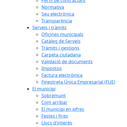
Perfil de contractant
Normativa
Seu electrònica
Transparència
Serveis i tràmits
Oficines municipals
Catàleg de Serveis
Tràmits i gestions
Carpeta ciutadana
Validació de documents
Impostos
Factura electrònica
Finestreta Única Empresarial (FUE)
El municipi
Sobremunt
Com arribar
El municipi en xifres
Festes i fires
Llocs d'interès