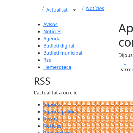
Notícies
Actualitat
Ap
Avisos
Notícies
co
Agenda
Butlletí digital
Butlletí municipal
Dijous
Rss
Fa
Hemeroteca
Darrer
RSS
L'actualitat a un clic
Agenda
Agenda política
Avisos
Notícies