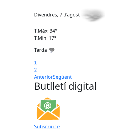
Divendres, 7 d’agost
T.Màx: 34°
T.Min: 17°
Tarda
1
2
Anterior
Següent
Butlletí digital
Subscriu-te