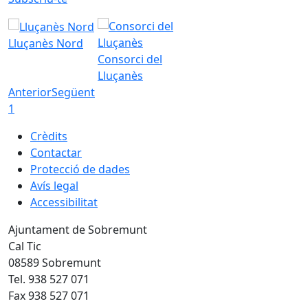
Lluçanès Nord
Consorci del
Lluçanès
Anterior
Següent
1
Crèdits
Contactar
Protecció de dades
Avís legal
Accessibilitat
Ajuntament de Sobremunt
Cal Tic
08589 Sobremunt
Tel. 938 527 071
Fax 938 527 071