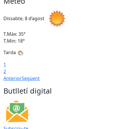
Meteo
Dissabte, 8 d’agost
D
T.Màx: 35°
T
T.Min: 18°
T
Tarda
T
1
2
Anterior
Següent
Butlletí digital
Subscriu-te