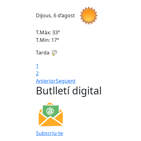
Dijous, 6 d’agost
T.Màx: 33°
T.Min: 17°
Tarda
1
2
Anterior
Següent
Butlletí digital
Subscriu-te