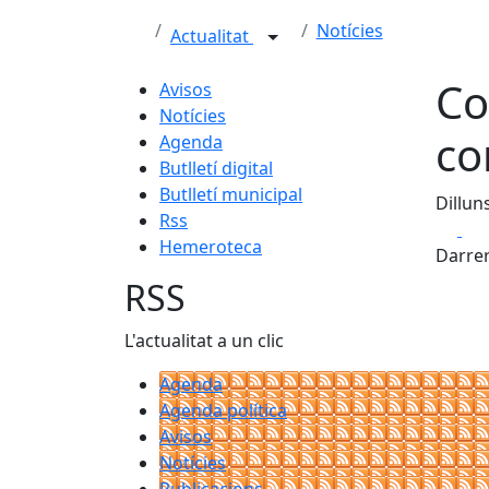
Notícies
Actualitat
Co
Avisos
Notícies
co
Agenda
Butlletí digital
Butlletí municipal
Dillun
Rss
Fa
Hemeroteca
Darrer
RSS
L'actualitat a un clic
Agenda
Agenda política
Avisos
Notícies