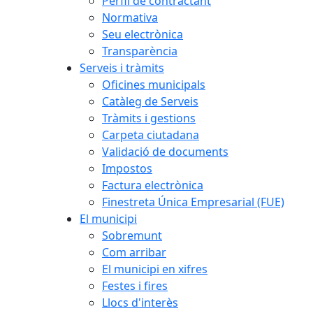
Perfil de contractant
Normativa
Seu electrònica
Transparència
Serveis i tràmits
Oficines municipals
Catàleg de Serveis
Tràmits i gestions
Carpeta ciutadana
Validació de documents
Impostos
Factura electrònica
Finestreta Única Empresarial (FUE)
El municipi
Sobremunt
Com arribar
El municipi en xifres
Festes i fires
Llocs d'interès