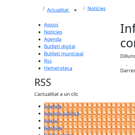
Notícies
Actualitat
In
Avisos
Notícies
co
Agenda
Butlletí digital
Butlletí municipal
Dillun
Rss
Fa
Hemeroteca
Darrer
RSS
L'actualitat a un clic
Agenda
Agenda política
Avisos
Notícies