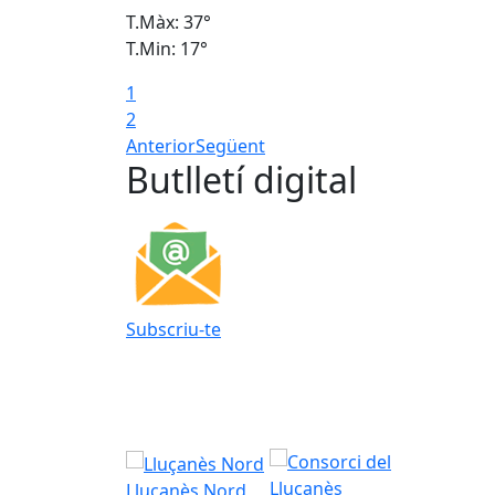
T.Màx: 37°
T.Min: 17°
1
2
Anterior
Següent
Butlletí digital
Subscriu-te
Lluçanès Nord