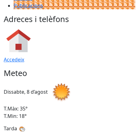
Publicacions
Adreces i telèfons
Accedeix
Meteo
Dissabte, 8 d’agost
D
T.Màx: 35°
T
T.Min: 18°
T
Tarda
T