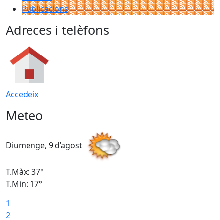
Publicacions
Adreces i telèfons
Accedeix
Meteo
Diumenge, 9 d’agost
D
T.Màx: 37°
T
T.Min: 17°
T
1
T
2