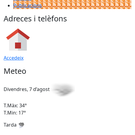
Publicacions
Adreces i telèfons
Accedeix
Meteo
Divendres, 7 d’agost
D
T.Màx: 34°
T
T.Min: 17°
T
Tarda
T