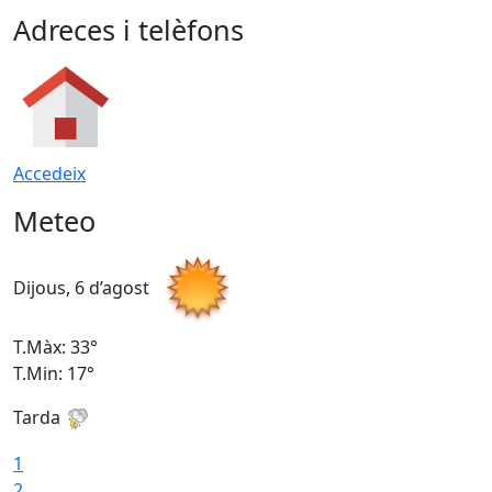
Adreces i telèfons
Accedeix
Meteo
Dijous, 6 d’agost
D
T.Màx: 33°
T
T.Min: 17°
T
Tarda
T
1
2