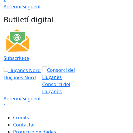
Anterior
Següent
Butlletí digital
Subscriu-te
Lluçanès Nord
Consorci del
Lluçanès
Anterior
Següent
1
Crèdits
Contactar
Protecció de dades