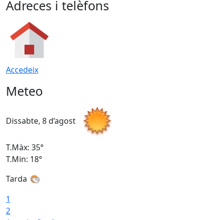
Adreces i telèfons
Accedeix
Meteo
Dissabte, 8 d’agost
D
T.Màx: 35°
T
T.Min: 18°
T
Tarda
T
1
2