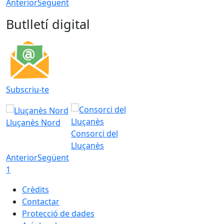
Anterior
Següent
Butlletí digital
Subscriu-te
Lluçanès Nord
Consorci del
Lluçanès
Anterior
Següent
1
Crèdits
Contactar
Protecció de dades