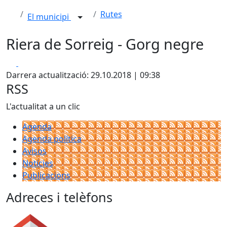
Rutes
El municipi
Riera de Sorreig - Gorg negre
Facebook
X
Darrera actualització: 29.10.2018 | 09:38
RSS
L'actualitat a un clic
Agenda
Agenda política
Avisos
Notícies
Publicacions
Adreces i telèfons