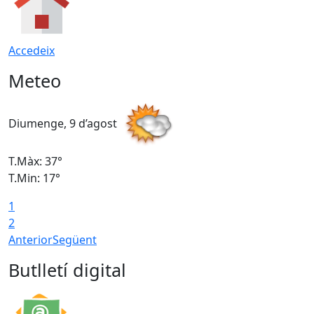
Accedeix
Meteo
Diumenge, 9 d’agost
D
T.Màx: 37°
T
T.Min: 17°
T
1
T
2
Anterior
Següent
Butlletí digital