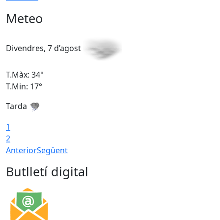
Meteo
Divendres, 7 d’agost
D
T.Màx: 34°
T
T.Min: 17°
T
Tarda
T
1
2
Anterior
Següent
Butlletí digital