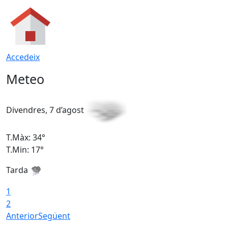
Accedeix
Meteo
Divendres, 7 d’agost
D
T.Màx: 34°
T
T.Min: 17°
T
Tarda
T
1
2
Anterior
Següent