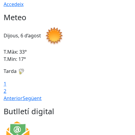
Accedeix
Meteo
Dijous, 6 d’agost
D
T.Màx: 33°
T
T.Min: 17°
T
Tarda
T
1
2
Anterior
Següent
Butlletí digital