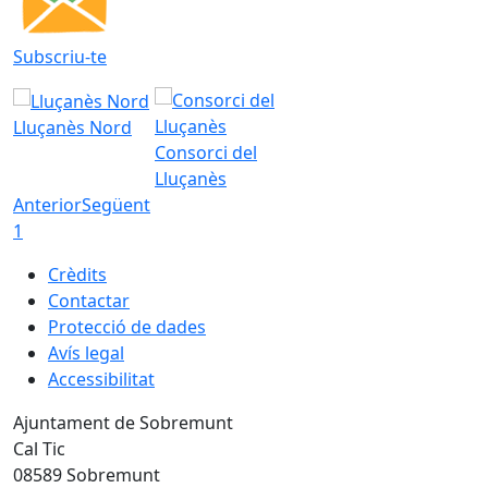
Subscriu-te
Lluçanès Nord
Consorci del
Lluçanès
Anterior
Següent
1
Crèdits
Contactar
Protecció de dades
Avís legal
Accessibilitat
Ajuntament de Sobremunt
Cal Tic
08589 Sobremunt