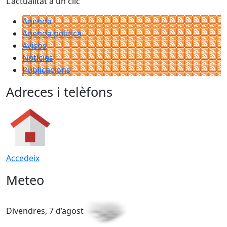
L'actualitat a un clic
Agenda
Agenda política
Avisos
Notícies
Publicacions
Adreces i telèfons
Accedeix
Meteo
Divendres, 7 d’agost
D