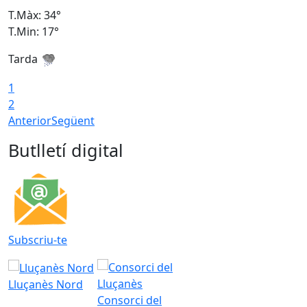
T.Màx: 34°
T
T.Min: 17°
T
Tarda
T
1
2
Anterior
Següent
Butlletí digital
Subscriu-te
Lluçanès Nord
Consorci del