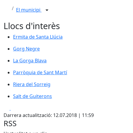
El municipi
Llocs d'interès
Ermita de Santa Llúcia
Ermita de Santa Llúcia
Gorg Negre
Gorg Negre
La Gorga Blava
La Gorga Blava
Parròquia de Sant Martí
Parròquia de Sant Martí
Riera del Sorreig
Riera del Sorreig
Salt de Guiterons
Salt de Guiterons
Facebook
X
Darrera actualització: 12.07.2018 | 11:59
RSS