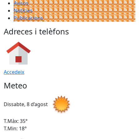
Avisos
Notícies
Publicacions
Adreces i telèfons
Accedeix
Meteo
Dissabte, 8 d’agost
D
T.Màx: 35°
T
T.Min: 18°
T