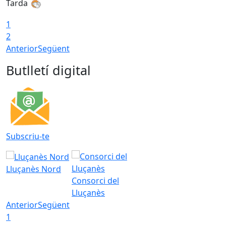
Tarda
T
1
2
Anterior
Següent
Butlletí digital
Subscriu-te
Lluçanès Nord
Consorci del
Lluçanès
Anterior
Següent
1