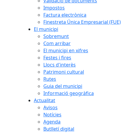
Validació de documents
Impostos
Factura electrònica
Finestreta Única Empresarial (FUE)
El municipi
Sobremunt
Com arribar
El municipi en xifres
Festes i fires
Llocs d'interès
Patrimoni cultural
Rutes
Guia del municipi
Informació geogràfica
Actualitat
Avisos
Notícies
Agenda
Butlletí digital