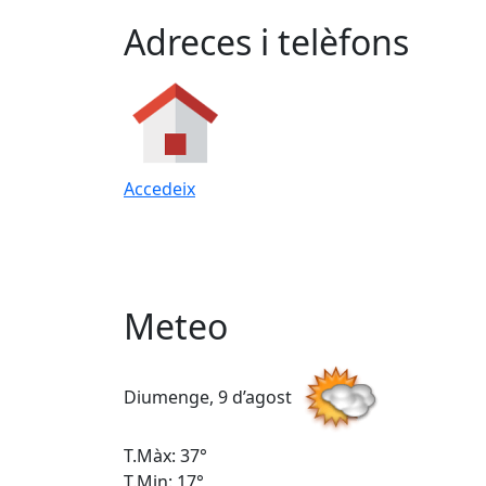
Adreces i telèfons
Accedeix
Meteo
Diumenge, 9 d’agost
T.Màx: 37°
T.Min: 17°