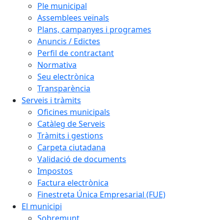
Ple municipal
Assemblees veïnals
Plans, campanyes i programes
Anuncis / Edictes
Perfil de contractant
Normativa
Seu electrònica
Transparència
Serveis i tràmits
Oficines municipals
Catàleg de Serveis
Tràmits i gestions
Carpeta ciutadana
Validació de documents
Impostos
Factura electrònica
Finestreta Única Empresarial (FUE)
El municipi
Sobremunt