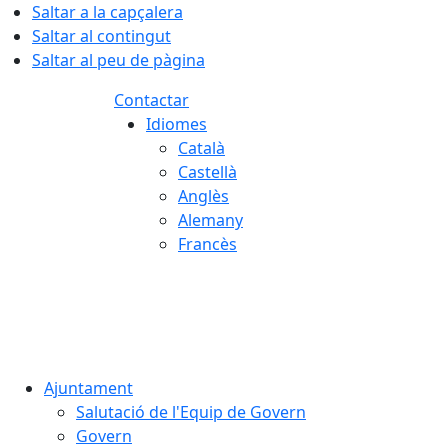
Saltar a la capçalera
Saltar al contingut
Saltar al peu de pàgina
Contactar
Idiomes
Català
Castellà
Anglès
Alemany
Francès
09.08.2026 | 08:20
Ajuntament
Salutació de l'Equip de Govern
Govern