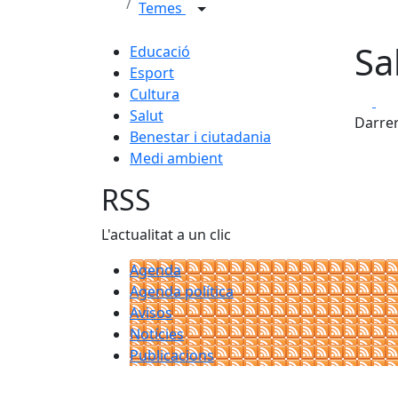
Temes
Sa
Educació
Esport
Cultura
Fa
Salut
Darrer
Benestar i ciutadania
Medi ambient
RSS
L'actualitat a un clic
Agenda
Agenda política
Avisos
Notícies
Publicacions