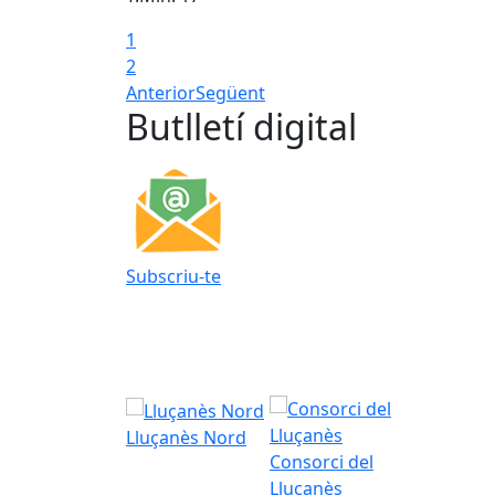
1
2
Anterior
Següent
Butlletí digital
Subscriu-te
Lluçanès Nord
Consorci del
Lluçanès