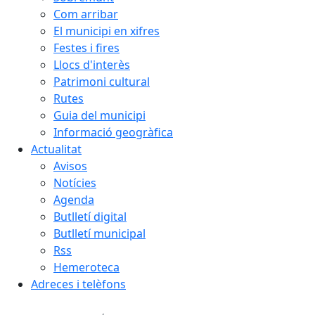
Com arribar
El municipi en xifres
Festes i fires
Llocs d'interès
Patrimoni cultural
Rutes
Guia del municipi
Informació geogràfica
Actualitat
Avisos
Notícies
Agenda
Butlletí digital
Butlletí municipal
Rss
Hemeroteca
Adreces i telèfons