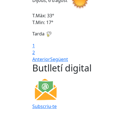
Dijous, 6 d’agost
T.Màx: 33°
T.Min: 17°
Tarda
1
2
Anterior
Següent
Butlletí digital
Subscriu-te