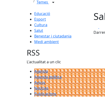
Temes
Sa
Educació
Esport
Cultura
Fa
Salut
Darrer
Benestar i ciutadania
Medi ambient
RSS
L'actualitat a un clic
Agenda
Agenda política
Avisos
Notícies
Publicacions