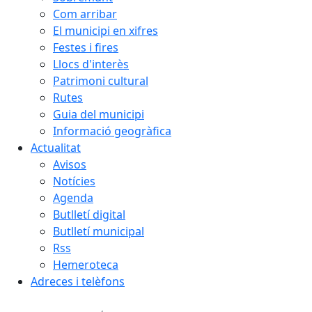
Com arribar
El municipi en xifres
Festes i fires
Llocs d'interès
Patrimoni cultural
Rutes
Guia del municipi
Informació geogràfica
Actualitat
Avisos
Notícies
Agenda
Butlletí digital
Butlletí municipal
Rss
Hemeroteca
Adreces i telèfons