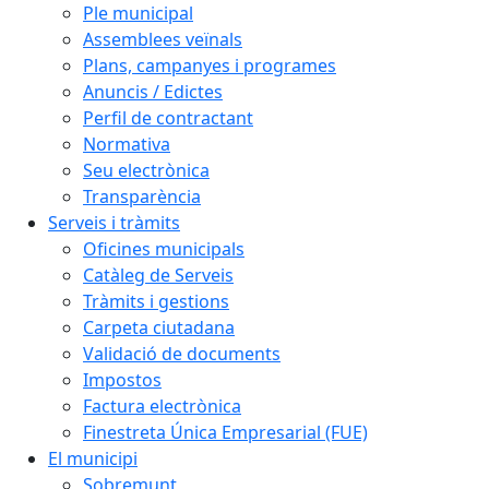
Ple municipal
Assemblees veïnals
Plans, campanyes i programes
Anuncis / Edictes
Perfil de contractant
Normativa
Seu electrònica
Transparència
Serveis i tràmits
Oficines municipals
Catàleg de Serveis
Tràmits i gestions
Carpeta ciutadana
Validació de documents
Impostos
Factura electrònica
Finestreta Única Empresarial (FUE)
El municipi
Sobremunt