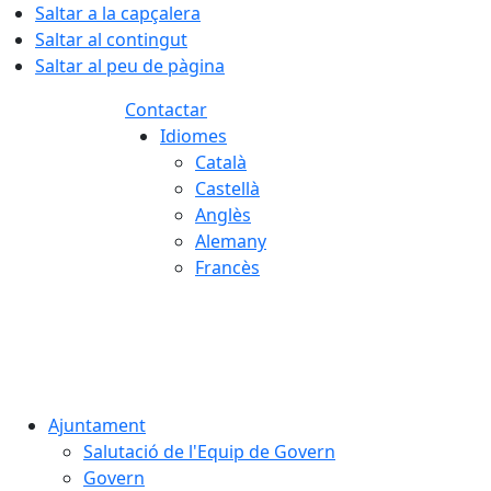
Saltar a la capçalera
Saltar al contingut
Saltar al peu de pàgina
Contactar
Idiomes
Català
Castellà
Anglès
Alemany
Francès
06.08.2026 | 06:09
Ajuntament
Salutació de l'Equip de Govern
Govern