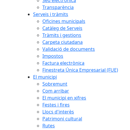
Seu electrònica
Transparència
Serveis i tràmits
Oficines municipals
Catàleg de Serveis
Tràmits i gestions
Carpeta ciutadana
Validació de documents
Impostos
Factura electrònica
Finestreta Única Empresarial (FUE)
El municipi
Sobremunt
Com arribar
El municipi en xifres
Festes i fires
Llocs d'interès
Patrimoni cultural
Rutes